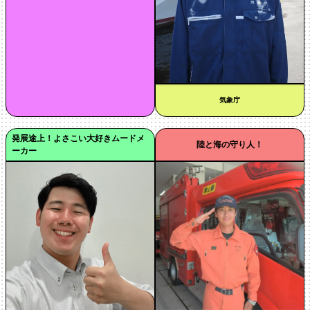
気象庁
発展途上！よさこい大好きムードメ
陸と海の守り人！
ーカー