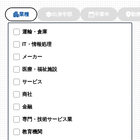
業種
出身学部
卒業年
勤
運輸・倉庫
IT・情報処理
メーカー
医療・福祉施設
サービス
商社
金融
専門・技術サービス業
教育機関