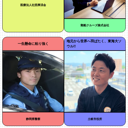
医療法人社団厚済会
郵船クルーズ株式会社
地元から世界へ羽ばたく、東海大ソ
一生懸命に粘り強く
ウル!!
静岡県警察
土岐市役所