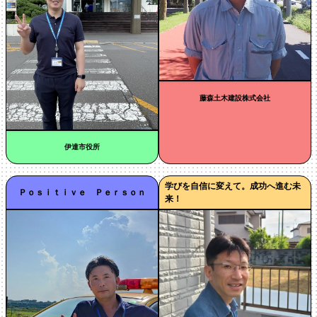
藤森土木建設株式会社
伊達市役所
学びを自信に変えて。成功へ進む未
Ｐｏｓｉｔｉｖｅ Ｐｅｒｓｏｎ
来！