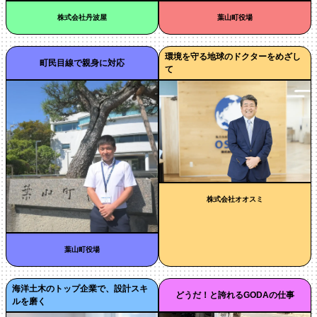
株式会社丹波屋
葉山町役場
環境を守る地球のドクターをめざし
町民目線で親身に対応
て
株式会社オオスミ
葉山町役場
海洋土木のトップ企業で、設計スキ
どうだ！と誇れるGODAの仕事
ルを磨く