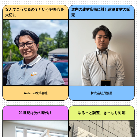
なんでこうなるの？という好奇心を
道内の建材店様に対し建築資材の販
大切に
売
Astemo株式会社
株式会社丹波屋
21世紀は光の時代！
ゆるっと調整、きっちり対応