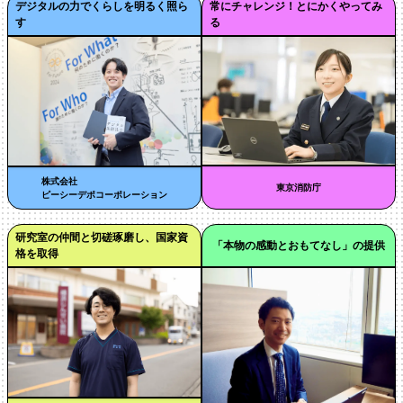
デジタルの力でくらしを明るく照ら
常にチャレンジ！とにかくやってみ
す
る
株式会社
東京消防庁
ピーシーデポコーポレーション
研究室の仲間と切磋琢磨し、国家資
「本物の感動とおもてなし」の提供
格を取得